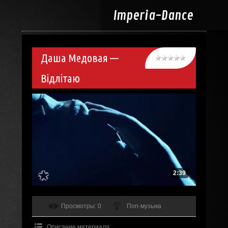
Imperia-
Dance
Даша Медовая —
Відлітаю
2:39
Просмотры
: 0
Поп-музыка
Описание материала
: