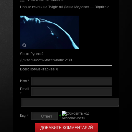
Новые клипы на Tvigle.ru! Даша Медовая — Відлітаю.
Язык
: Русский
Длительность материала
: 2:39
Всего комментариев
:
0
Имя *:
Email
*:
Код *: