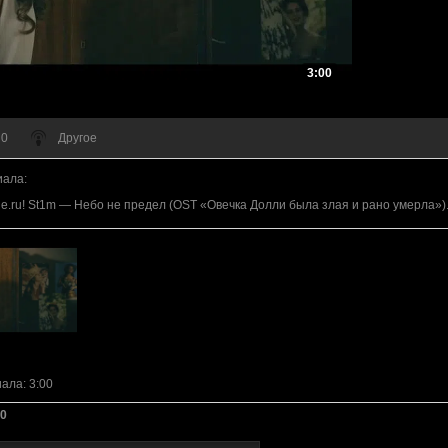
3:00
 0
Другое
иала
:
le.ru! St1m — Небо не предел (OST «Овечка Долли была злая и рано умерла»)
иала
: 3:00
0