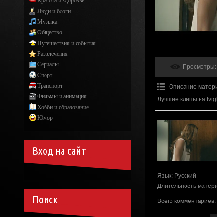
Красота и здоровье
Люди и блоги
Музыка
Общество
Путешествия и события
Развлечения
Сериалы
Просмотры
:
Спорт
Транспорт
Описание матер
Фильмы и анимация
Лучшие клипы на tvig
Хобби и образование
Юмор
Вход на сайт
Язык
: Русский
Длительность матер
Поиск
Всего комментариев
: