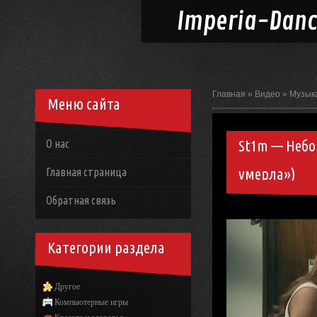
Imperia-
Dan
Главная
»
Видео
»
Музык
Меню сайта
St1m — Небо
О нас
умерла»)
Главная страница
Обратная связь
Категории раздела
Другое
Компьютерные игры