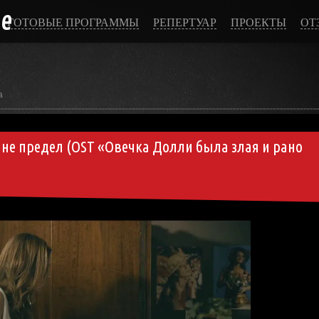
ce
ГОТОВЫЕ ПРОГРАММЫ
РЕПЕРТУАР
ПРОЕКТЫ
ОТ
а
 не предел (OST «Овечка Долли была злая и рано