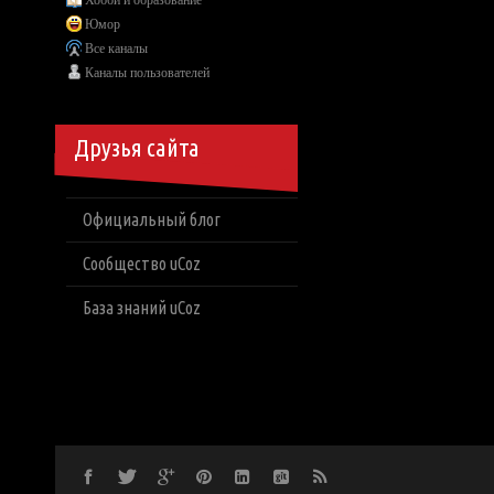
Хобби и образование
Юмор
Все каналы
Каналы пользователей
Друзья сайта
Официальный блог
Сообщество uCoz
База знаний uCoz