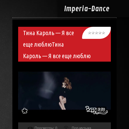
Imperia-
Dance
Тина Кароль — Я все
еще люблюТина
Кароль — Я все еще люблю
3:20
Просмотры
: 0
Поп-музыка