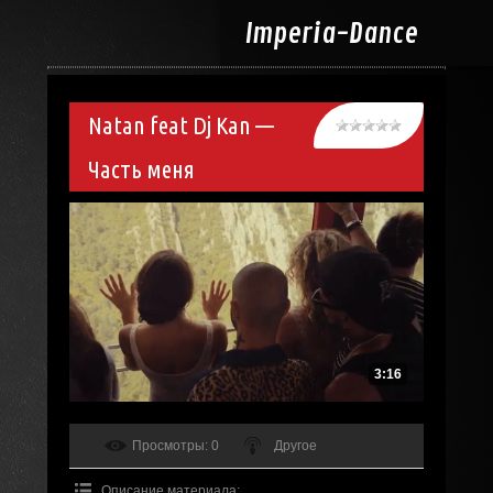
Imperia-
Dance
Natan feat Dj Kan —
Часть меня
3:16
Просмотры
: 0
Другое
Описание материала
: