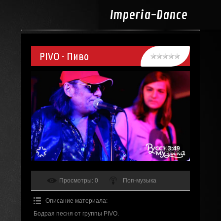
Imperia-
Dance
PIVO - Пиво
3:49
Просмотры
: 0
Поп-музыка
Описание материала
:
Бодрая песня от группы PIVO.