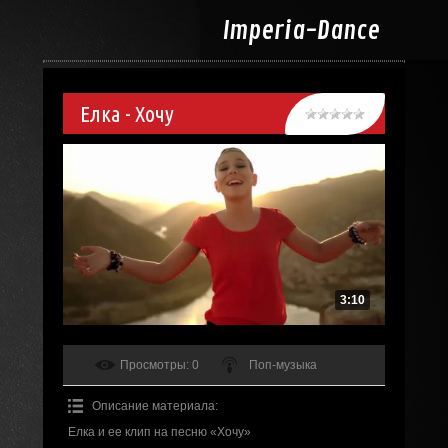
Imperia-
Dance
Елка - Хочу
3:10
Просмотры
: 0
Поп-музыка
Описание материала
:
Елка и ее клип на песню «Хочу»