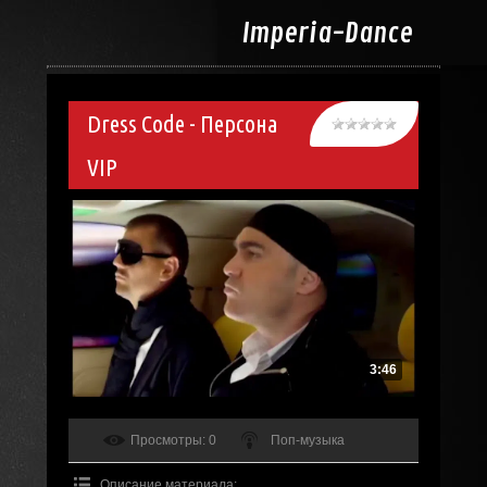
Imperia-
Dance
Dress Code - Персона
VIP
3:46
Просмотры
: 0
Поп-музыка
Описание материала
: