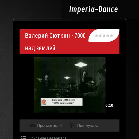
Imperia-
Dance
Валерий Сюткин - 7000
над землей
0:10
Просмотры
: 0
Поп-музыка
Описание материала
: