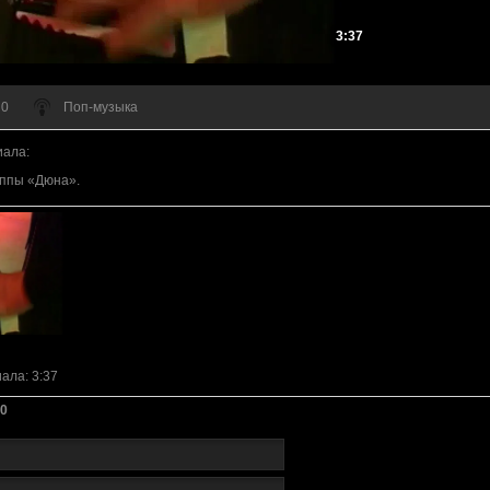
3:37
 0
Поп-музыка
иала
:
уппы «Дюна».
иала
: 3:37
0