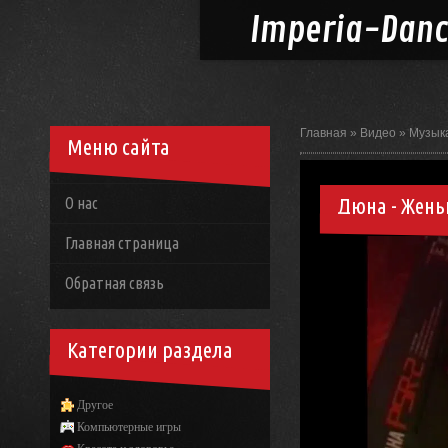
Imperia-
Dan
Главная
»
Видео
»
Музык
Меню сайта
Дюна - Жень
О нас
Главная страница
Обратная связь
Категории раздела
Другое
Компьютерные игры