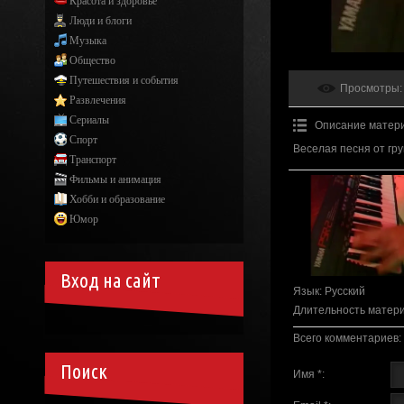
Красота и здоровье
Люди и блоги
Музыка
Общество
Путешествия и события
Просмотры
:
Развлечения
Сериалы
Описание матер
Спорт
Веселая песня от гр
Транспорт
Фильмы и анимация
Хобби и образование
Юмор
Вход на сайт
Язык
: Русский
Длительность матер
Всего комментариев
:
Поиск
Имя *: