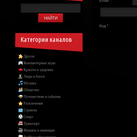
Email *:
Код *:
Категории каналов
Другое
Компьютерные игры
Красота и здоровье
Люди и блоги
Музыка
Общество
Путешествия и события
Развлечения
Сериалы
Спорт
Транспорт
Фильмы и анимация