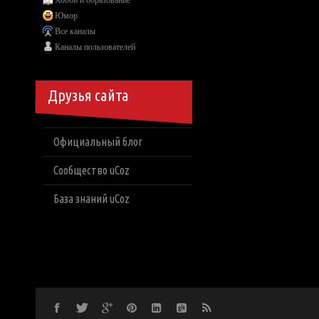
Хобби и образование
Юмор
Все каналы
Каналы пользователей
Друзья сайта
Официальный блог
Сообщество uCoz
База знаний uCoz