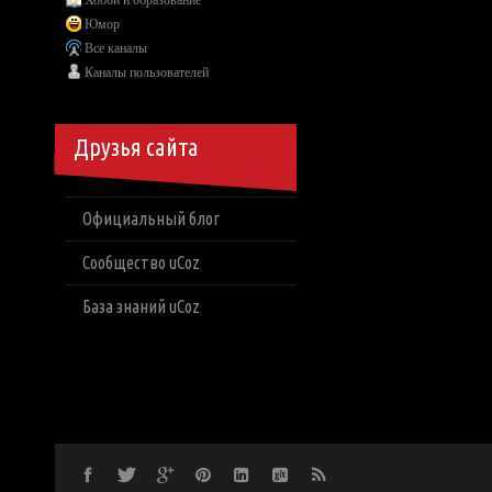
Хобби и образование
Юмор
Все каналы
Каналы пользователей
Друзья сайта
Официальный блог
Сообщество uCoz
База знаний uCoz