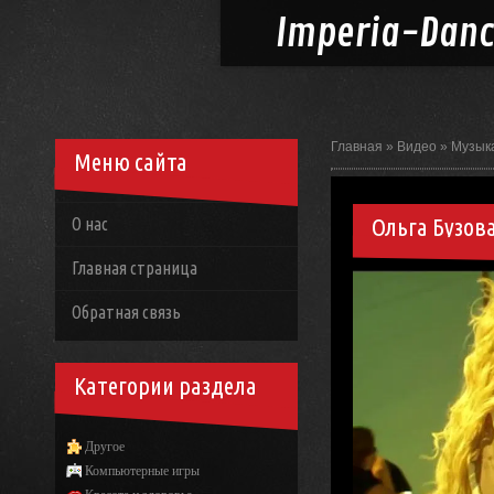
Imperia-
Dan
Главная
»
Видео
»
Музык
Меню сайта
Ольга Бузова
О нас
Главная страница
Обратная связь
Категории раздела
Другое
Компьютерные игры