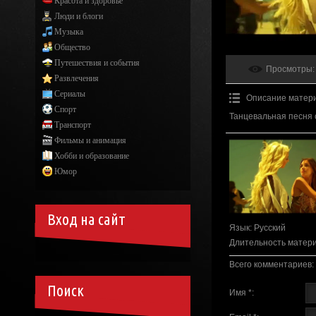
Красота и здоровье
Люди и блоги
Музыка
Общество
Путешествия и события
Просмотры
:
Развлечения
Сериалы
Описание матер
Спорт
Танцевальная песня от
Транспорт
Фильмы и анимация
Хобби и образование
Юмор
Вход на сайт
Язык
: Русский
Длительность матер
Всего комментариев
:
Поиск
Имя *: