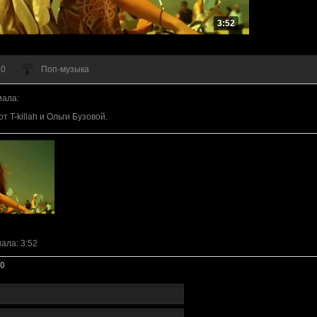
3:52
 0
Поп-музыка
иала
:
 T-killah и Ольги Бузовой.
иала
: 3:52
0