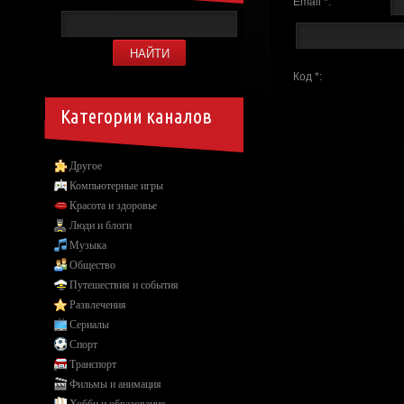
Email *:
Код *:
Категории каналов
Другое
Компьютерные игры
Красота и здоровье
Люди и блоги
Музыка
Общество
Путешествия и события
Развлечения
Сериалы
Спорт
Транспорт
Фильмы и анимация