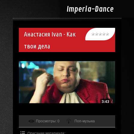
Imperia-
Dance
Анастасия Ivan - Как
твои дела
3:43
Просмотры
: 0
Поп-музыка
Описание материала
: