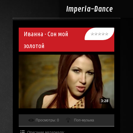
Imperia-
Dance
Иванна - Сон мой
золотой
3:28
Просмотры
: 0
Поп-музыка
Описание материала
: