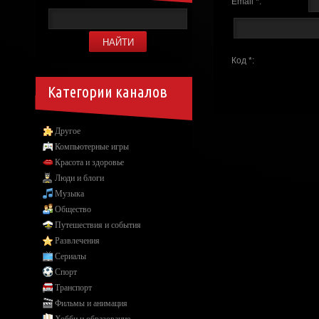
Email *:
Код *:
Категории каналов
Другое
Компьютерные игры
Красота и здоровье
Люди и блоги
Музыка
Общество
Путешествия и события
Развлечения
Сериалы
Спорт
Транспорт
Фильмы и анимация