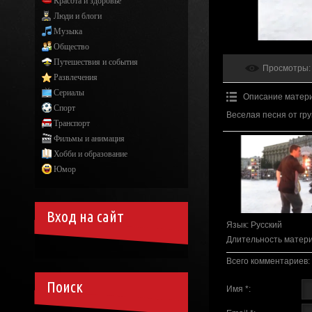
Красота и здоровье
Люди и блоги
Музыка
Общество
Путешествия и события
Просмотры
:
Развлечения
Сериалы
Описание матер
Спорт
Веселая песня от гр
Транспорт
Фильмы и анимация
Хобби и образование
Юмор
Вход на сайт
Язык
: Русский
Длительность матер
Всего комментариев
:
Поиск
Имя *: