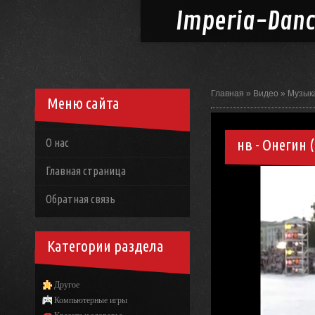
Imperia-
Dan
Главная
»
Видео
»
Музык
Меню сайта
нв - Онегин (
О нас
Главная страница
Обратная связь
Категории раздела
Другое
Компьютерные игры