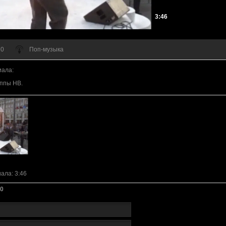
3:46
 0
Поп-музыка
иала
:
уппы НВ.
иала
: 3:46
0