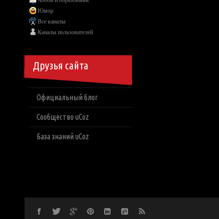
Хобби и образование
Юмор
Все каналы
Каналы пользователей
Друзья сайта
Официальный блог
Сообщество uCoz
База знаний uCoz