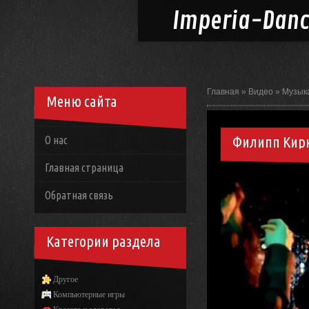
Imperia-
Dan
Главная
»
Видео
»
Музык
Меню сайта
Филипп Кирк
О нас
Главная страница
Обратная связь
Категории раздела
Другое
Компьютерные игры