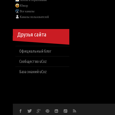
Хобби и образование
Юмор
Все каналы
Каналы пользователей
Друзья сайта
Официальный блог
Сообщество uCoz
База знаний uCoz