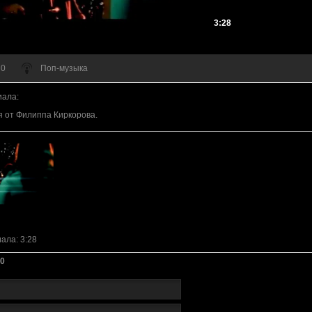
3:28
 0
Поп-музыка
иала
:
 от Филиппа Киркорова.
иала
: 3:28
0