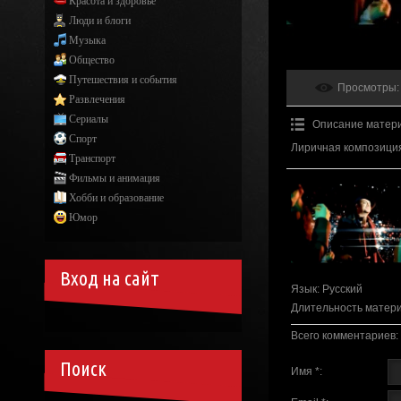
Красота и здоровье
Люди и блоги
Музыка
Общество
Путешествия и события
Просмотры
:
Развлечения
Сериалы
Описание матер
Спорт
Лиричная композиция
Транспорт
Фильмы и анимация
Хобби и образование
Юмор
Вход на сайт
Язык
: Русский
Длительность матер
Всего комментариев
:
Поиск
Имя *: