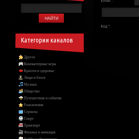
Email *:
Код *:
Категории каналов
Другое
Компьютерные игры
Красота и здоровье
Люди и блоги
Музыка
Общество
Путешествия и события
Развлечения
Сериалы
Спорт
Транспорт
Фильмы и анимация