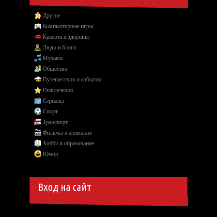
Другое
Компьютерные игры
Красота и здоровье
Люди и блоги
Музыка
Общество
Путешествия и события
Развлечения
Сериалы
Спорт
Транспорт
Фильмы и анимация
Хобби и образование
Юмор
Вход на сайт