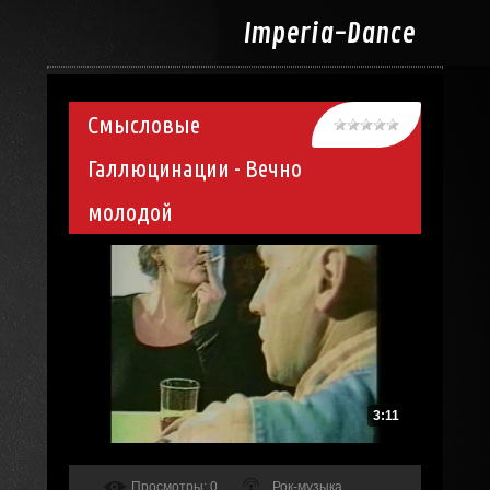
Imperia-
Dance
Смысловые
Галлюцинации - Вечно
молодой
3:11
Просмотры
: 0
Рок-музыка