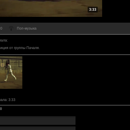
3:33
 0
Поп-музыка
иала
:
иция от группы Пачаля.
иала
: 3:33
0