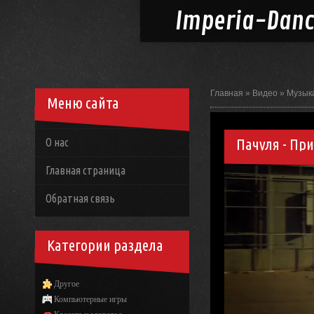
Imperia-
Dan
Главная
»
Видео
»
Музык
Меню сайта
Пачуля - Пр
О нас
Главная страница
Обратная связь
Категории раздела
Другое
Компьютерные игры