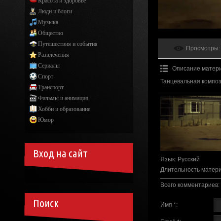
Красота и здоровье
Люди и блоги
Музыка
Общество
Путешествия и события
Просмотры
:
Развлечения
Сериалы
Описание матер
Спорт
Танцевальная композ
Транспорт
Фильмы и анимация
Хобби и образование
Юмор
Вход на сайт
Язык
: Русский
Длительность матер
Всего комментариев
:
Поиск
Имя *: