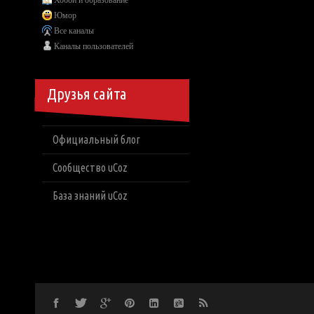
Хобби и образование
Юмор
Все каналы
Каналы пользователей
Друзья сайта
Официальный блог
Сообщество uCoz
База знаний uCoz