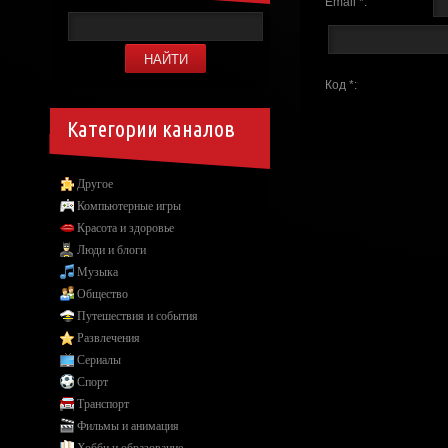
Email *:
Код *:
Категории каналов
Другое
Компьютерные игры
Красота и здоровье
Люди и блоги
Музыка
Общество
Путешествия и события
Развлечения
Сериалы
Спорт
Транспорт
Фильмы и анимация