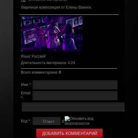
Лиричная композиция от Елены Ваенги.
Язык
: Русский
Длительность материала
: 4:24
Всего комментариев
:
0
Имя *:
Email
*:
Код *: