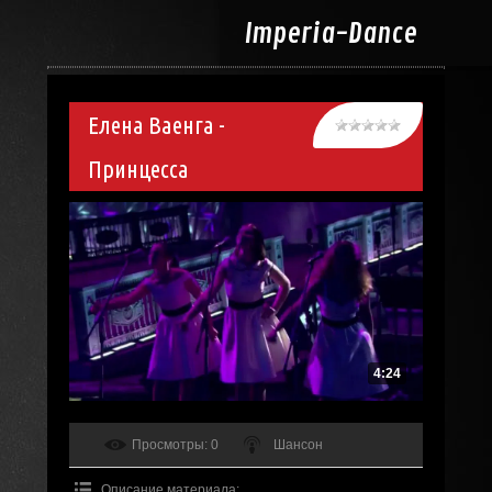
Imperia-
Dance
Елена Ваенга -
Принцесса
4:24
Просмотры
: 0
Шансон
Описание материала
: