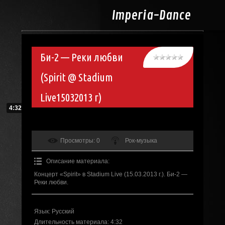
Imperia-
Dance
Би-2 — Реки любви
(Spirit @ Stadium
Live15032013 г)
4:32
Просмотры
: 0
Рок-музыка
Описание материала
:
Концерт «Spirit» в Stadium Live (15.03.2013 г.). Би-2 —
Реки любви.
Язык
: Русский
Длительность материала
: 4:32