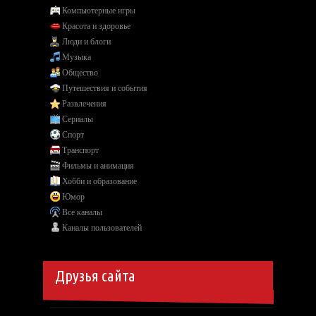
Компьютерные игры
Красота и здоровье
Люди и блоги
Музыка
Общество
Путешествия и события
Развлечения
Сериалы
Спорт
Транспорт
Фильмы и анимация
Хобби и образование
Юмор
Все каналы
Каналы пользователей
Друзья сайта