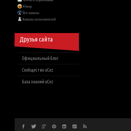
Хобби и образование
Юмор
Все каналы
Каналы пользователей
Друзья сайта
Официальный блог
Сообщество uCoz
База знаний uCoz