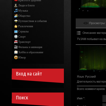
Красота и здоровье
Люди и блоги
Музыка
Общество
Путешествия и события
Просмотры
:
Развлечения
Сериалы
Описание матер
Спорт
TVJAM побывал на в
Транспорт
Фильмы и анимация
Хобби и образование
Юмор
Вход на сайт
Язык
: Русский
Длительность матер
Всего комментариев
:
Поиск
Имя *: