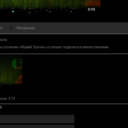
3:74
 0
Рок-музыка
иала
:
ыступлении «Мумий Тролль» и спешит поделиться впечатлениями.
иала
: 3:74
0