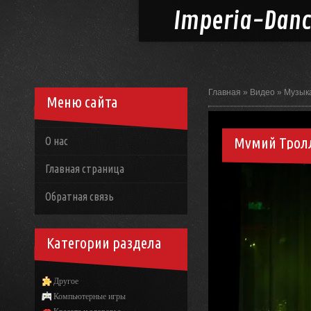
Imperia-
Dan
Главная
»
Видео
»
Музык
Меню сайта
Мумий Тролл
О нас
Главная страница
Обратная связь
Категории раздела
Другое
Компьютерные игры