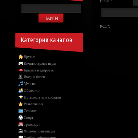
Email *:
Код *:
Категории каналов
Другое
Компьютерные игры
Красота и здоровье
Люди и блоги
Музыка
Общество
Путешествия и события
Развлечения
Сериалы
Спорт
Транспорт
Фильмы и анимация