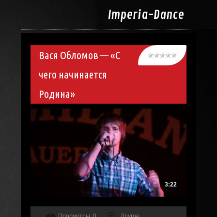
Imperia-
Dance
Вася Обломов — «С
чего начинается
Родина»
3:22
Просмотры
: 0
Другое