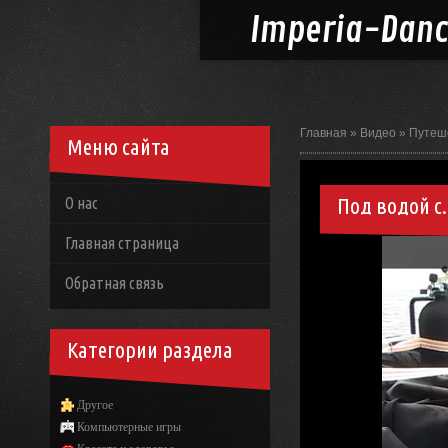
Imperia-
Dan
Главная
»
Видео
»
Путеш
Меню сайта
Под водой с
О нас
Главная страница
Обратная связь
Категории раздела
Другое
Компьютерные игры