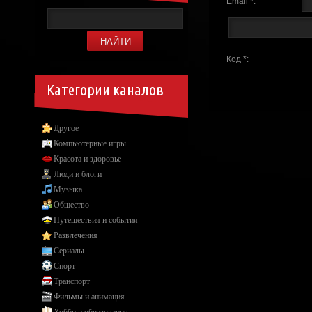
Email *:
Код *:
Категории каналов
Другое
Компьютерные игры
Красота и здоровье
Люди и блоги
Музыка
Общество
Путешествия и события
Развлечения
Сериалы
Спорт
Транспорт
Фильмы и анимация