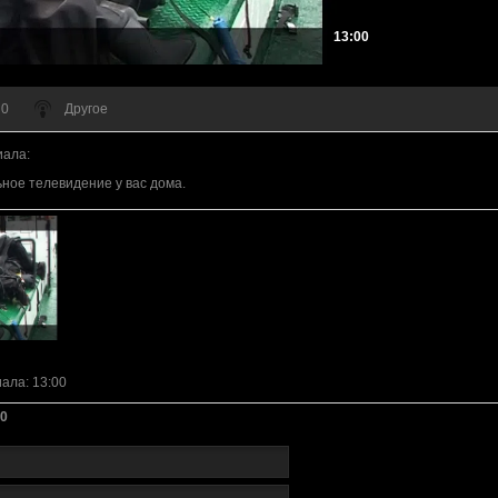
13:00
 0
Другое
иала
:
ное телевидение у вас дома.
иала
: 13:00
0