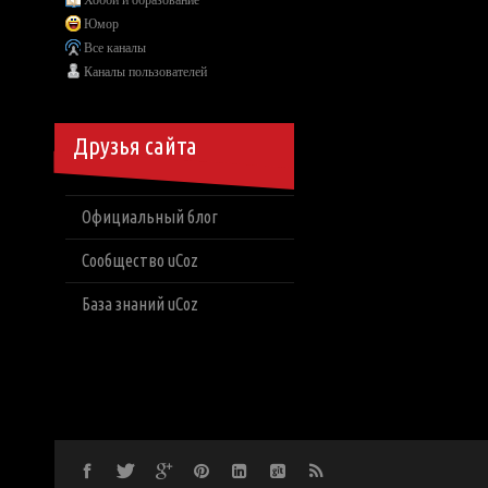
Хобби и образование
Юмор
Все каналы
Каналы пользователей
Друзья сайта
Официальный блог
Сообщество uCoz
База знаний uCoz