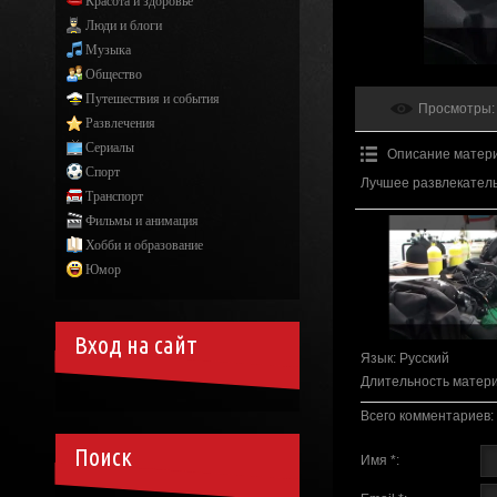
Красота и здоровье
Люди и блоги
Музыка
Общество
Путешествия и события
Просмотры
:
Развлечения
Сериалы
Описание матер
Спорт
Лучшее развлекатель
Транспорт
Фильмы и анимация
Хобби и образование
Юмор
Вход на сайт
Язык
: Русский
Длительность матер
Всего комментариев
:
Поиск
Имя *: