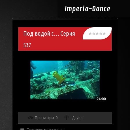
Imperia-
Dance
Под водой с… Серия
537
24:00
Просмотры
: 0
Другое
Описание материала
: