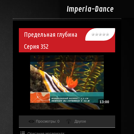
Imperia-
Dance
Предельная глубина
Серия 352
13:00
Просмотры
: 0
Другое
Описание материала
: