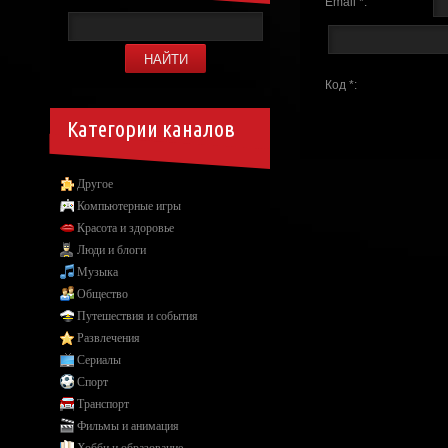
Email *:
Код *:
Категории каналов
Другое
Компьютерные игры
Красота и здоровье
Люди и блоги
Музыка
Общество
Путешествия и события
Развлечения
Сериалы
Спорт
Транспорт
Фильмы и анимация