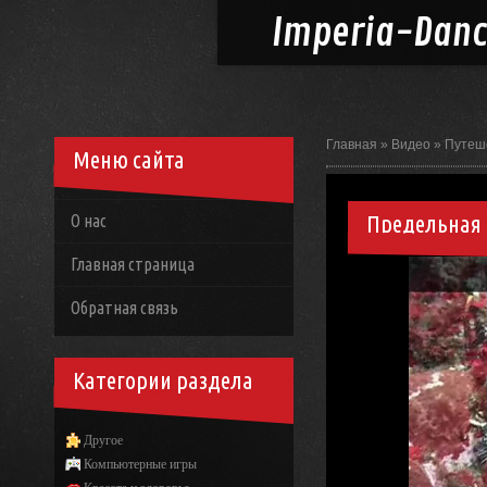
Imperia-
Dan
Главная
»
Видео
»
Путеш
Меню сайта
Предельная 
О нас
Главная страница
Обратная связь
Категории раздела
Другое
Компьютерные игры