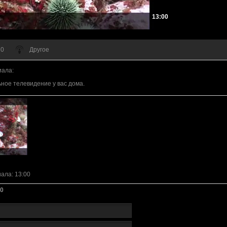
13:00
 0
Другое
иала
:
ное телевидение у вас дома.
иала
: 13:00
0