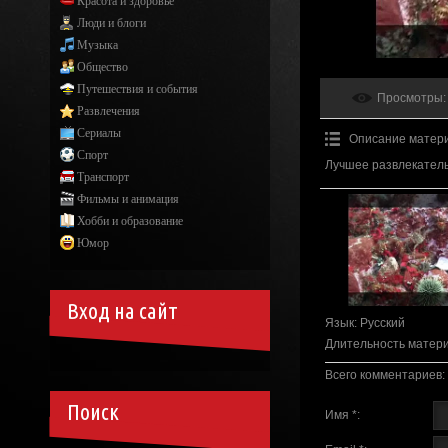
Красота и здоровье
Люди и блоги
Музыка
Общество
Путешествия и события
Просмотры
:
Развлечения
Сериалы
Описание матер
Спорт
Лучшее развлекатель
Транспорт
Фильмы и анимация
Хобби и образование
Юмор
Вход на сайт
Язык
: Русский
Длительность матер
Всего комментариев
:
Поиск
Имя *: