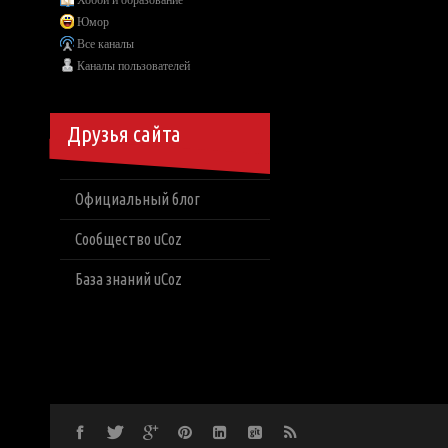
Хобби и образование
Юмор
Все каналы
Каналы пользователей
Друзья сайта
Официальный блог
Сообщество uCoz
База знаний uCoz