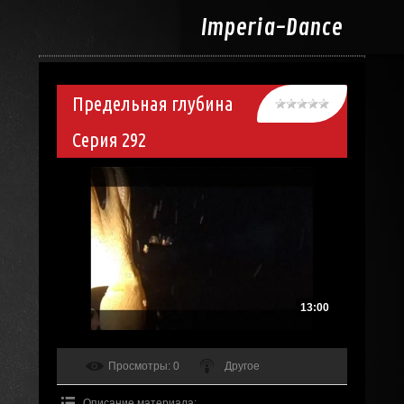
Imperia-
Dance
Предельная глубина
Серия 292
13:00
Просмотры
: 0
Другое
Описание материала
: