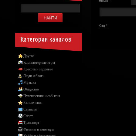
Email *:
Код *:
Категории каналов
Другое
Компьютерные игры
Красота и здоровье
Люди и блоги
Музыка
Общество
Путешествия и события
Развлечения
Сериалы
Спорт
Транспорт
Фильмы и анимация