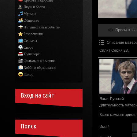
Красота и здоровье
Люди и блоги
Музыка
Общество
Путешествия и события
Просмотры
:
Развлечения
Сериалы
Описание матер
Спорт
Сплит Серия 23.
Транспорт
Фильмы и анимация
Хобби и образование
Юмор
Вход на сайт
Язык
: Русский
Длительность матер
Всего комментариев
:
Поиск
Имя *: