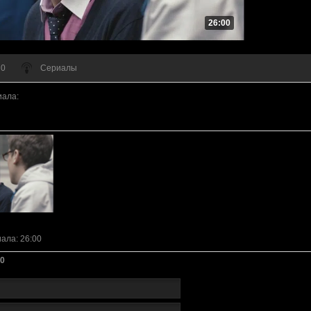
26:00
 0
Сериалы
иала
:
иала
: 26:00
0