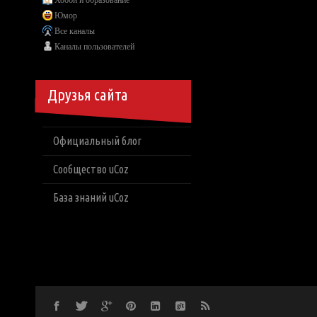
Хобби и образование
Юмор
Все каналы
Каналы пользователей
Друзья сайта
Официальный блог
Сообщество uCoz
База знаний uCoz