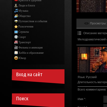
Красота и здоровье
Люди и блоги
Музыка
Общество
Путешествия и события
Просмотры
:
Развлечения
Сериалы
Описание матер
Спорт
Мелодраматический 
Транспорт
Фильмы и анимация
Хобби и образование
Юмор
Вход на сайт
Язык
: Русский
Длительность матер
Всего комментариев
:
Поиск
Имя *: