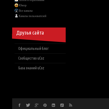
Хобби и образование
Юмор
Все каналы
Каналы пользователей
Друзья сайта
Официальный блог
Сообщество uCoz
База знаний uCoz