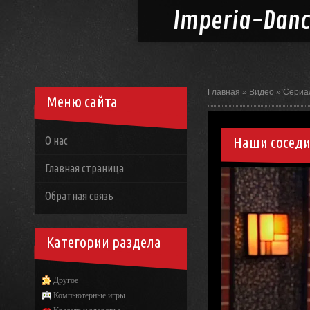
Imperia-
Dan
Главная
»
Видео
»
Сериа
Меню сайта
Наши соседи 
О нас
Главная страница
Обратная связь
Категории раздела
Другое
Компьютерные игры