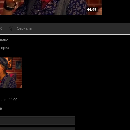
44:09
 0
Сериалы
иала
:
сериал
иала
: 44:09
0