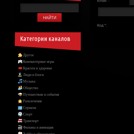
Email *:
Код *:
Категории каналов
Другое
Компьютерные игры
Красота и здоровье
Люди и блоги
Музыка
Общество
Путешествия и события
Развлечения
Сериалы
Спорт
Транспорт
Фильмы и анимация