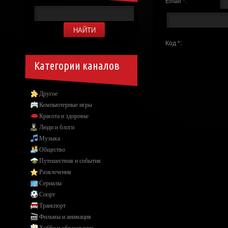
Email *:
Код *:
Категории каналов
Другое
Компьютерные игры
Красота и здоровье
Люди и блоги
Музыка
Общество
Путешествия и события
Развлечения
Сериалы
Спорт
Транспорт
Фильмы и анимация