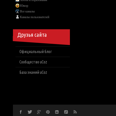
Хобби и образование
Юмор
Все каналы
Каналы пользователей
Друзья сайта
Официальный блог
Сообщество uCoz
База знаний uCoz