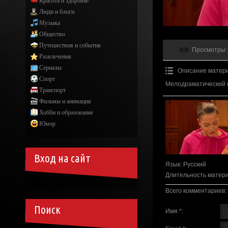
Красота и здоровье
Люди и блоги
Музыка
Общество
Путешествия и события
Просмотры
:
Развлечения
Сериалы
Описание матер
Спорт
Мелодраматический 
Транспорт
Фильмы и анимация
Хобби и образование
Юмор
Вход на сайт
Язык
: Русский
Длительность матер
Всего комментариев
:
Поиск
Имя *: