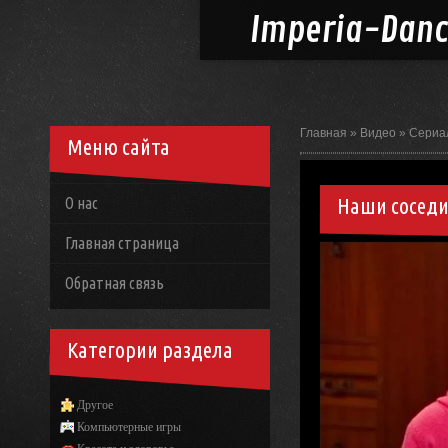
Imperia-
Dan
Главная
»
Видео
»
Сериа
Меню сайта
Наши соседи 
О нас
Главная страница
Обратная связь
Категории раздела
Другое
Компьютерные игры