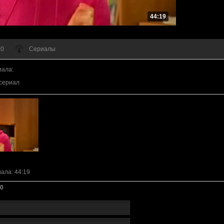
44:19
 0
Сериалы
иала
:
сериал
иала
: 44:19
0