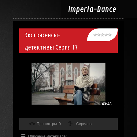
Imperia-
Dance
Экстрасенсы-
детективы Серия 17
43:48
Просмотры
: 0
Сериалы
Описание материала
: