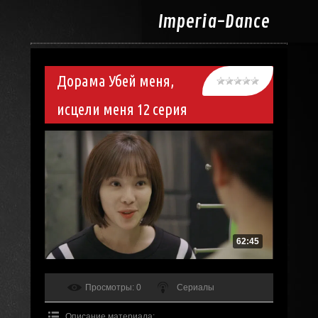
Imperia-
Dance
Дорама Убей меня,
исцели меня 12 серия
62:45
Просмотры
: 0
Сериалы
Описание материала
: