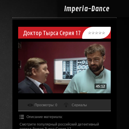
Imperia-
Dance
Доктор Тырса Серия 17
45:12
Просмотры
: 0
Сериалы
Описание материала
:
Смотрите популярный российский детективный