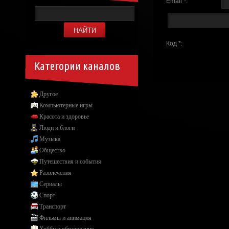
Email *:
Код *:
Категории каналов
Другое
Компьютерные игры
Красота и здоровье
Люди и блоги
Музыка
Общество
Путешествия и события
Развлечения
Сериалы
Спорт
Транспорт
Фильмы и анимация