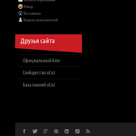
Хобби и образование
Юмор
Все каналы
Каналы пользователей
Друзья сайта
Официальный блог
Сообщество uCoz
База знаний uCoz