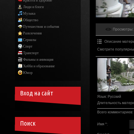
Красота и здоровье
Люди и блоги
Музыка
Общество
Путешествия и события
Просмотры
:
Развлечения
Сериалы
Описание матер
Спорт
Смотрите популярный
Транспорт
Фильмы и анимация
Хобби и образование
Юмор
Вход на сайт
Язык
: Русский
Длительность матер
Всего комментариев
:
Поиск
Имя *: