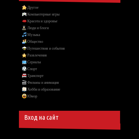
Другое
Компьютерные игры
Красота и здоровье
Люди и блоги
Музыка
Общество
Путешествия и события
Развлечения
Сериалы
Спорт
Транспорт
Фильмы и анимация
Хобби и образование
Юмор
Вход на сайт