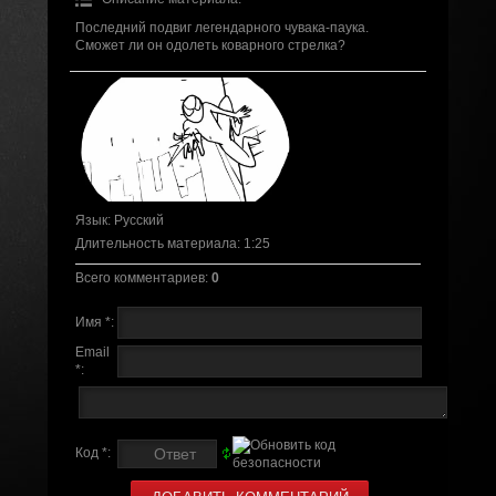
Последний подвиг легендарного чувака-паука.
Сможет ли он одолеть коварного стрелка?
Язык
: Русский
Длительность материала
: 1:25
Всего комментариев
:
0
Имя *:
Email
*:
Код *: