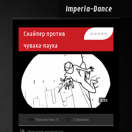
Imperia-
Dance
Снайпер против
чувака-паука
1:25
Просмотры
: 0
Сериалы
Описание материала
: