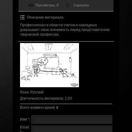
Просмотры
: 0
Сериалы
Описание материала
:
Профессионал в области счетов и накладных
доказывает свою значимость перед представителем
творческой профессии.
Язык
: Русский
Длительность материала
: 1:03
Всего комментариев
:
0
Имя *:
Email