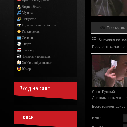
Красота и здоровье
Люди и блоги
Музыка
Общество
Путешествия и события
Просмотры
:
Развлечения
Сериалы
Описание матер
Спорт
Проиграть секретарш
Транспорт
Фильмы и анимация
Хобби и образование
Юмор
Вход на сайт
Язык
: Русский
Длительность матер
Всего комментариев
:
Поиск
Имя *: