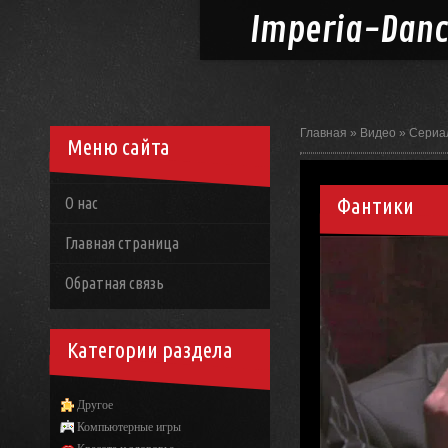
Imperia-
Dan
Главная
»
Видео
»
Сериа
Меню сайта
Фантики
О нас
Главная страница
Обратная связь
Категории раздела
Другое
Компьютерные игры