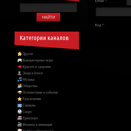
Email *:
Код *:
Категории каналов
Другое
Компьютерные игры
Красота и здоровье
Люди и блоги
Музыка
Общество
Путешествия и события
Развлечения
Сериалы
Спорт
Транспорт
Фильмы и анимация