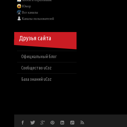
Хобби и образование
Юмор
Все каналы
Каналы пользователей
Друзья сайта
Официальный блог
Сообщество uCoz
База знаний uCoz