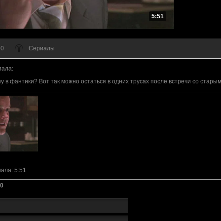
5:51
 0
Сериалы
иала
:
у в фантики? Вот так можно остаться в одних трусах после встречи со стары
иала
: 5:51
0