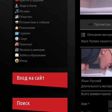
Красота и здоровье
Люди и блоги
Музыка
Общество
Путешествия и события
Просмотры
:
Развлечения
Сериалы
Описание матер
Спорт
Вася Пупкин нашел с
Транспорт
Фильмы и анимация
Хобби и образование
Юмор
Вход на сайт
Язык
: Русский
Длительность матер
Всего комментариев
:
Поиск
Имя *: