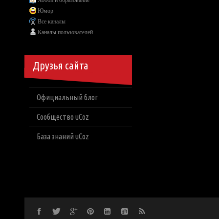
Хобби и образование
Юмор
Все каналы
Каналы пользователей
Друзья сайта
Официальный блог
Сообщество uCoz
База знаний uCoz