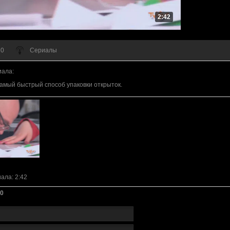
2:42
 0
Сериалы
иала
:
амый быстрый способ упаковки открыток.
иала
: 2:42
0