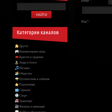
Email *:
Код *:
Категории каналов
Другое
Компьютерные игры
Красота и здоровье
Люди и блоги
Музыка
Общество
Путешествия и события
Развлечения
Сериалы
Спорт
Транспорт
Фильмы и анимация