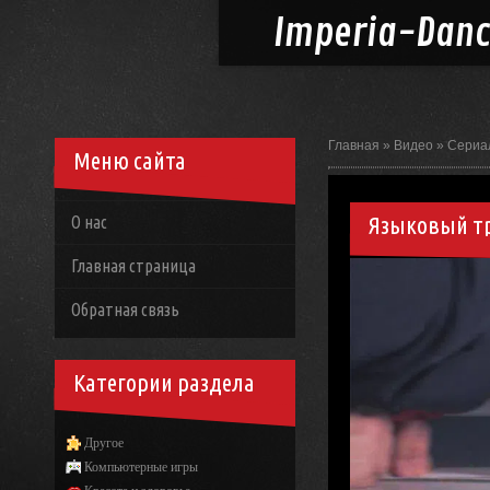
Imperia-
Dan
Главная
»
Видео
»
Сериа
Меню сайта
Языковый т
О нас
Главная страница
Обратная связь
Категории раздела
Другое
Компьютерные игры