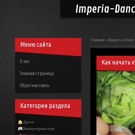
Imperia-
Dan
Главная
»
Видео
»
Спорт
Меню сайта
Как начать х
О нас
Главная страница
Обратная связь
Категории раздела
Другое
Компьютерные игры