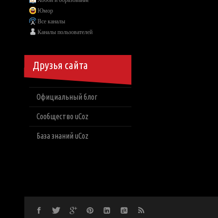
Хобби и образование
Юмор
Все каналы
Каналы пользователей
Друзья сайта
Официальный блог
Сообщество uCoz
База знаний uCoz