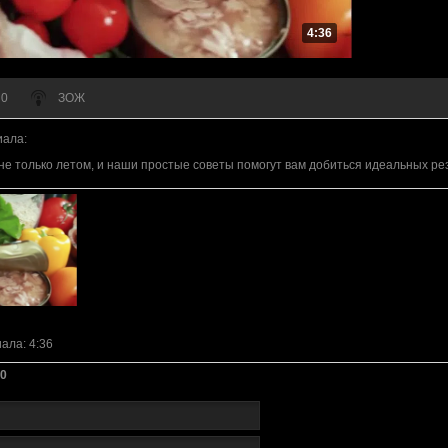
4:36
 0
ЗОЖ
иала
:
не только летом, и наши простые советы помогут вам добиться идеальных ре
иала
: 4:36
0