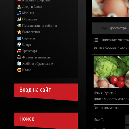
Красота и здоровье
Люди и блоги
Музыка
Общество
Путешествия и события
Просмотры
:
Развлечения
Сериалы
Описание матер
Спорт
Быть в форме нужно 
Транспорт
Фильмы и анимация
Хобби и образование
Юмор
Вход на сайт
Язык
: Русский
Длительность матер
Всего комментариев
:
Поиск
Имя *: