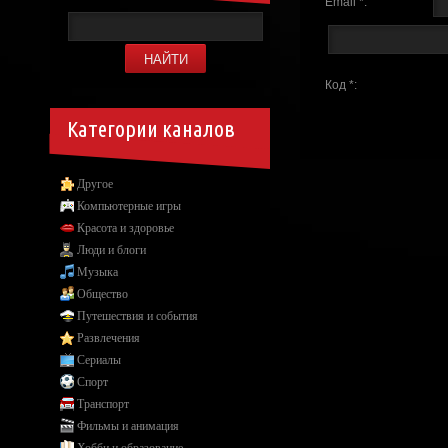
Email *:
Код *:
Категории каналов
Другое
Компьютерные игры
Красота и здоровье
Люди и блоги
Музыка
Общество
Путешествия и события
Развлечения
Сериалы
Спорт
Транспорт
Фильмы и анимация