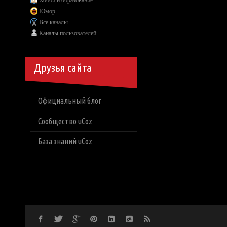
Хобби и образование
Юмор
Все каналы
Каналы пользователей
Друзья сайта
Официальный блог
Сообщество uCoz
База знаний uCoz