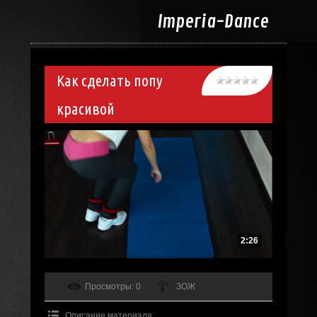
Imperia-
Dance
Как сделать попу
красивой
2:26
Просмотры
: 0
ЗОЖ
Описание материала
: