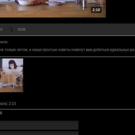
2:10
 0
ЗОЖ
иала
:
не только летом, и наши простые советы помогут вам добиться идеальных ре
иала
: 2:10
0