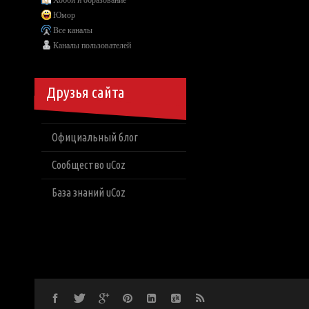
Хобби и образование
Юмор
Все каналы
Каналы пользователей
Друзья сайта
Официальный блог
Сообщество uCoz
База знаний uCoz