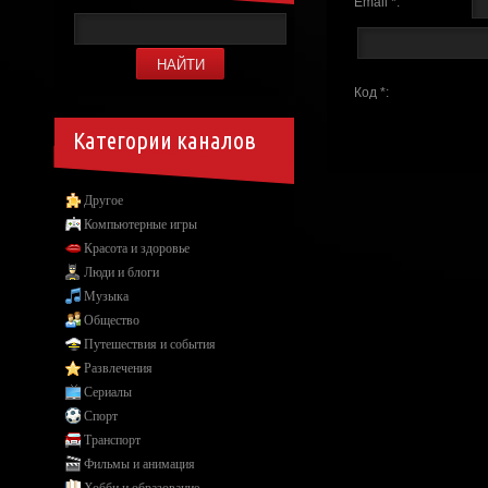
Email *:
Код *:
Категории каналов
Другое
Компьютерные игры
Красота и здоровье
Люди и блоги
Музыка
Общество
Путешествия и события
Развлечения
Сериалы
Спорт
Транспорт
Фильмы и анимация