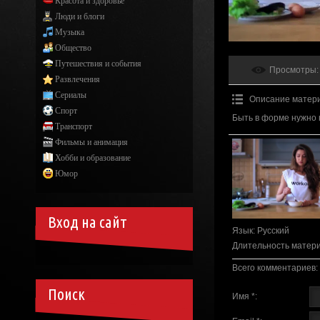
Красота и здоровье
Люди и блоги
Музыка
Общество
Путешествия и события
Просмотры
:
Развлечения
Сериалы
Описание матер
Спорт
Быть в форме нужно 
Транспорт
Фильмы и анимация
Хобби и образование
Юмор
Вход на сайт
Язык
: Русский
Длительность матер
Всего комментариев
:
Поиск
Имя *: