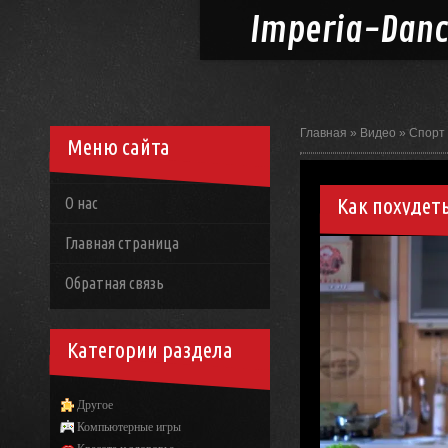
Imperia-
Dan
Главная
»
Видео
»
Спорт
Меню сайта
Как похудет
О нас
Главная страница
Обратная связь
Категории раздела
Другое
Компьютерные игры