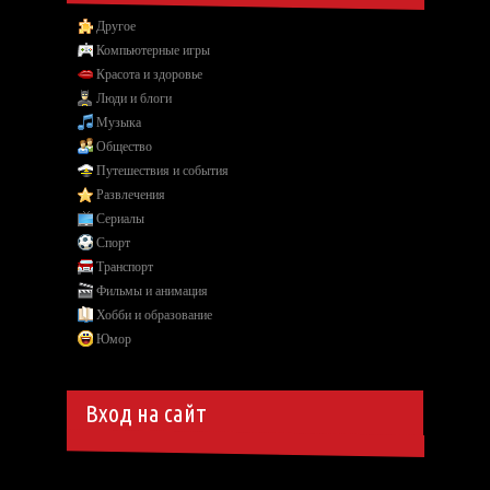
Другое
Компьютерные игры
Красота и здоровье
Люди и блоги
Музыка
Общество
Путешествия и события
Развлечения
Сериалы
Спорт
Транспорт
Фильмы и анимация
Хобби и образование
Юмор
Вход на сайт