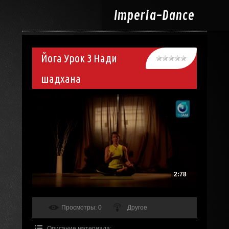
Imperia-
Dance
Йога Урок 3 Нади
шадхана
2:78
Просмотры
: 0
Другое
Описание материала
: