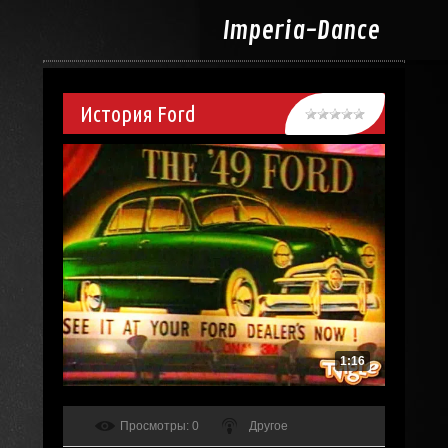
Imperia-
Dance
История Ford
1:16
Просмотры
: 0
Другое