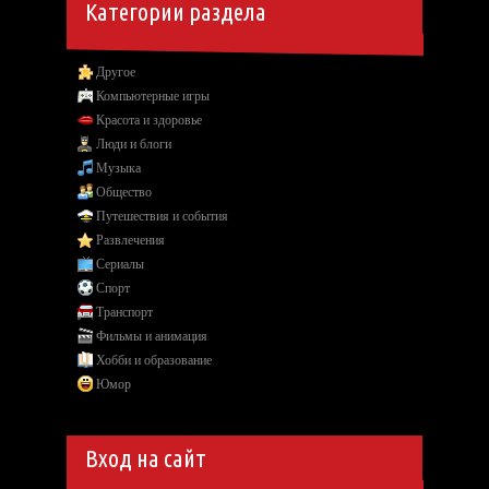
Категории раздела
Другое
Компьютерные игры
Красота и здоровье
Люди и блоги
Музыка
Общество
Путешествия и события
Развлечения
Сериалы
Спорт
Транспорт
Фильмы и анимация
Хобби и образование
Юмор
Вход на сайт