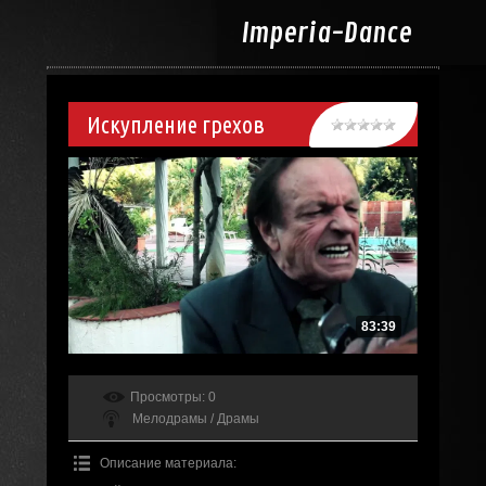
Imperia-
Dance
Искупление грехов
83:39
Просмотры
: 0
Мелодрамы / Драмы
Описание материала
: