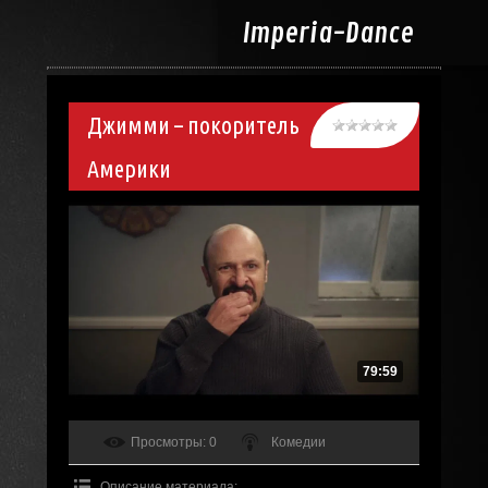
Imperia-
Dance
Джимми – покоритель
Америки
79:59
Просмотры
: 0
Комедии
Описание материала
: