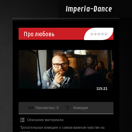
Imperia-
Dance
Про любовь
115:21
Просмотры
: 0
Комедии
Описание материала
:
Трогательная комедия о самом важном чувстве на