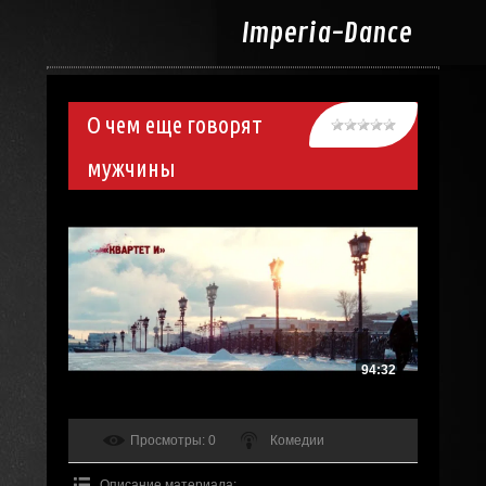
Imperia-
Dance
О чем еще говорят
мужчины
94:32
Просмотры
: 0
Комедии
Описание материала
: