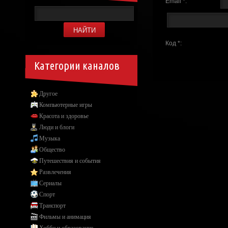
Email *:
Код *:
Категории каналов
Другое
Компьютерные игры
Красота и здоровье
Люди и блоги
Музыка
Общество
Путешествия и события
Развлечения
Сериалы
Спорт
Транспорт
Фильмы и анимация