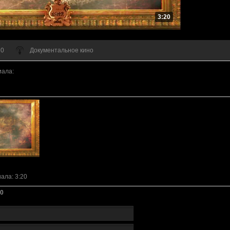
3:20
 0
Документальное кино
иала
:
иала
: 3:20
0