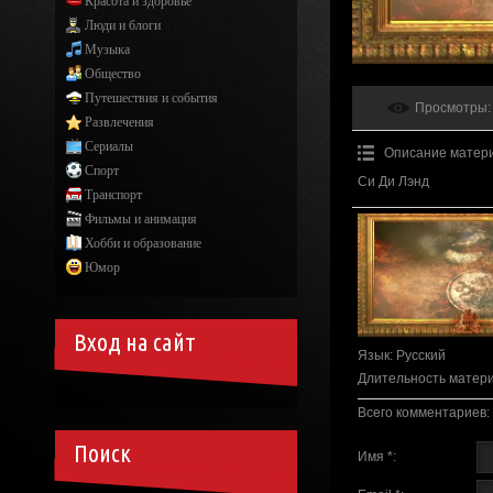
Красота и здоровье
Люди и блоги
Музыка
Общество
Путешествия и события
Просмотры
:
Развлечения
Сериалы
Описание матер
Спорт
Си Ди Лэнд
Транспорт
Фильмы и анимация
Хобби и образование
Юмор
Вход на сайт
Язык
: Русский
Длительность матер
Всего комментариев
:
Поиск
Имя *: