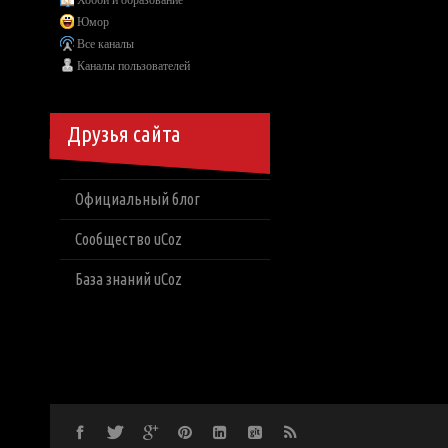
Хобби и образование
Юмор
Все каналы
Каналы пользователей
Друзья сайта
Официальный блог
Сообщество uCoz
База знаний uCoz