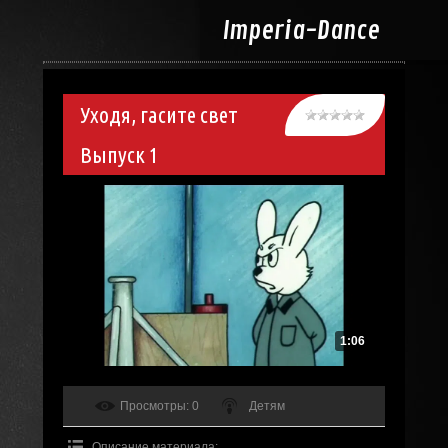
Imperia-
Dance
Уходя, гасите свет
Выпуск 1
1:06
Просмотры
: 0
Детям
Описание материала
: