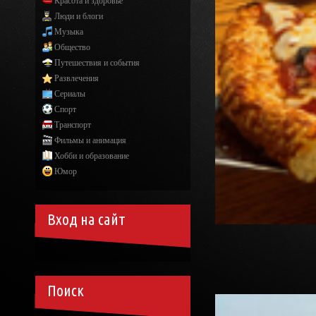
Красота и здоровье
Люди и блоги
Музыка
Общество
Путешествия и события
Развлечения
Сериалы
Спорт
Транспорт
Фильмы и анимация
Хобби и образование
Юмор
Вход на сайт
Поиск