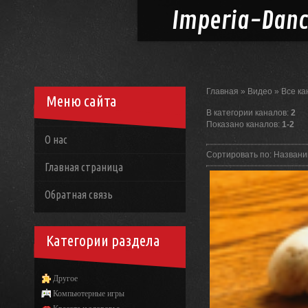
Imperia-
Dan
Главная
»
Видео
»
Все к
Меню сайта
В категории каналов
:
2
Показано каналов
:
1-2
О нас
Сортировать по
:
Назван
Главная страница
Обратная связь
Категории раздела
Другое
Компьютерные игры