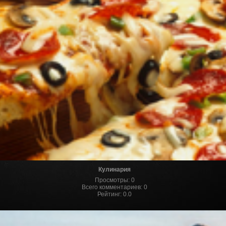
Кулинария
Просмотры
:
0
Всего комментариев
:
0
Рейтинг
:
0.0