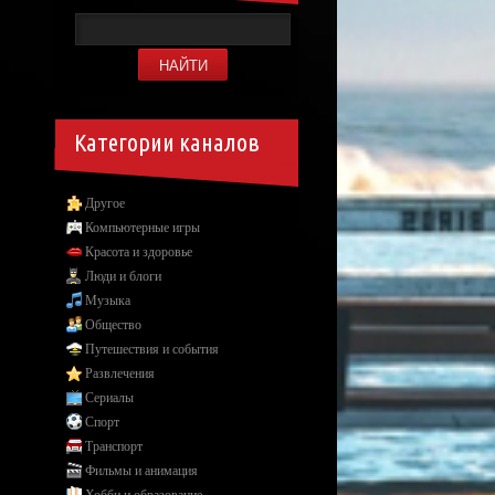
Категории каналов
Другое
Компьютерные игры
Красота и здоровье
Люди и блоги
Музыка
Общество
Путешествия и события
Развлечения
Сериалы
Спорт
Транспорт
Фильмы и анимация