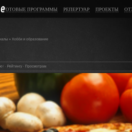
ce
ГОТОВЫЕ ПРОГРАММЫ
РЕПЕРТУАР
ПРОЕКТЫ
ОТ
аналы
»
Хобби и образование
ию
↑
·
Рейтингу
·
Просмотрам